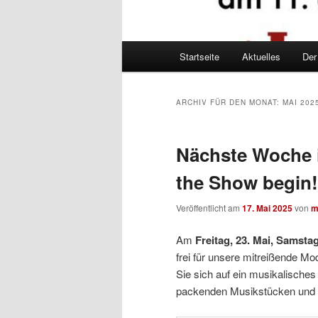
Hauptmenü
Startseite
Aktuelles
De
Zum
Zum
Inhalt
sekundären
ARCHIV FÜR DEN MONAT:
MAI 202
wechseln
Inhalt
Nächste Woche i
wechseln
the Show begin!
Veröffentlicht am
17. Mai 2025
von
m
Am
Freitag, 23. Mai, Samstag
frei für unsere mitreißende 
Sie sich auf ein musikalische
packenden Musikstücken und f