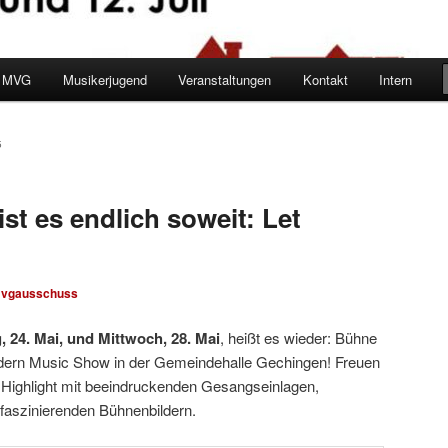
r MVG
Musikerjugend
Veranstaltungen
Kontakt
Intern
5
st es endlich soweit: Let
vgausschuss
, 24. Mai, und Mittwoch, 28. Mai
, heißt es wieder: Bühne
Modern Music Show in der Gemeindehalle Gechingen! Freuen
s Highlight mit beeindruckenden Gesangseinlagen,
aszinierenden Bühnenbildern.