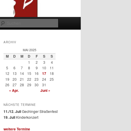
Suchen
ARCHIV
MAI 2025
M
D
M
D
F
S
S
1
2
3
4
5
6
7
8
9
10
11
12
13
14
15
16
17
18
19
20
21
22
23
24
25
26
27
28
29
30
31
« Apr.
Juni »
NÄCHSTE TERMINE
11./12. Juli
Gechinger Straßenfest
19. Juli
Kinderkonzert
weitere Termine