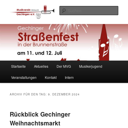
Such
Hauptmenü
Startseite
Aktuelles
Der MVG
Musikerjugend
Zum
Zum
Veranstaltungen
Kontakt
Intern
Inhalt
sekundären
wechseln
Inhalt
ARCHIV FÜR DEN TAG:
9. DEZEMBER 2024
wechseln
Rückblick Gechinger
Weihnachtsmarkt