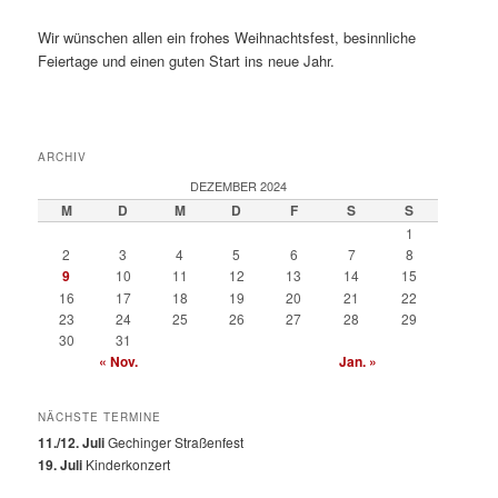
Wir wünschen allen ein frohes Weihnachtsfest, besinnliche
Feiertage und einen guten Start ins neue Jahr.
ARCHIV
DEZEMBER 2024
M
D
M
D
F
S
S
1
2
3
4
5
6
7
8
9
10
11
12
13
14
15
16
17
18
19
20
21
22
23
24
25
26
27
28
29
30
31
« Nov.
Jan. »
NÄCHSTE TERMINE
11./12. Juli
Gechinger Straßenfest
19. Juli
Kinderkonzert